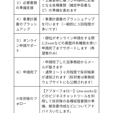
・公募要領に基づき申請時に必要
３）必要書類
となる各種書類（確定申告書な
の準備支援
ど）の準備を進めます
４）事業計画
・事業計画書のブラッシュアップ
書のブラッシ
を行います（一般的に３回程度が
ュアップ
多いです）
・御社がオンライン申請をする際
５）オンライ
にZoomなどの画面共有機能を使い
ン申請サポー
申請完了までサポートします（希
ト
望者のみ）
・申請完了した旨事務局からメー
ルが届きます
６）申請完了
・通常２〜３ヶ月程度で採択結果
が通知されます（採択者は事務局
ウェブサイトにも公開されます）
【アフターフォロー】Line worksな
どのビジネスチャットツールを利
※採択後のフ
用して採択後の各種経理書類の準
ォロー
備、報告書作成などについてアド
バイスいたします。