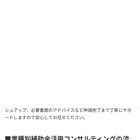
様々な業種の事業者様を支援した実績を元に、専任コンサルタン
トが初回ヒアリングから事業計画書のストーリー構築、ブラッシ
ュアップ、補助金申請まで丁寧にサポートさせていただきます。
■オンラインツールを使ってスピーディに支
援します
当社のサービスは全国対応です。Zoom、Lineなどのオンラインツ
ールをフル活用してスピーディに支援業務を進めます。基本的に御
社にご準備いただくのはヒアリングシートの記入のみです。ヒア
リングシートに基づき、初回ヒアリングを行い、御社の経営課
題、取り組みテーマの方向性などをディスカッションしながら事
業計画の骨子を一緒に組み立てていきます。事業計画書のブラッ
シュアップ、必要書類のアドバイスなど申請完了まで丁寧にサポ
ートしますので安心してお任せください。
■業種別補助金活用コンサルティングの流