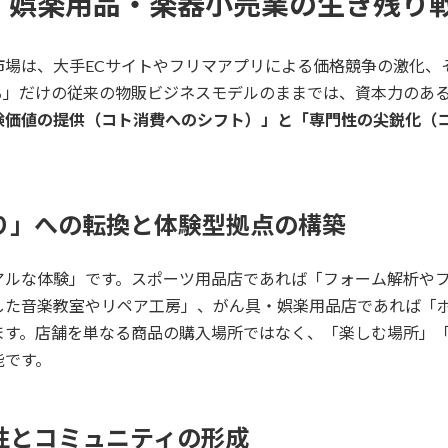
具・娯楽用品・楽器小売業の生き残り
市場は、大手ECサイトやフリマアプリによる価格競争の激化、
る」だけの従来の物販ビジネスモデルのままでは、資本力のあ
験価値の提供（コト消費へのシフト）」と「専門性の尖鋭化（
り」への転換と体験型拠点の構築
アルな体験」です。スポーツ用品店であれば「フォーム解析や
した音楽教室やリペア工房」、がん具・娯楽用品店であれば「
ます。店舗を単なる商品の購入場所ではなく、「楽しむ場所」
能です。
性とコミュニティの形成