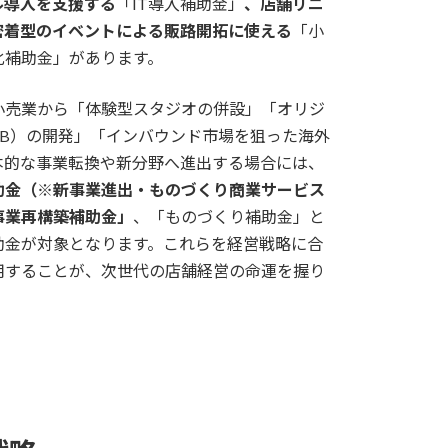
ル導入を支援する
「IT導入補助金」
、店舗リニ
密着型のイベントによる販路開拓に使える
「小
化補助金」があります。
小売業から「体験型スタジオの併設」「オリジ
PB）の開発」「インバウンド市場を狙った海外
本的な事業転換や新分野へ進出する場合には、
助金（※新事業進出・ものづくり商業サービス
事業再構築補助金」
、「ものづくり補助金」と
助金が対象となります。これらを経営戦略に合
用することが、次世代の店舗経営の命運を握り