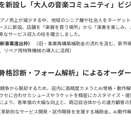
オを新設し「大人の音楽コミュニティ」ビ
アノ売上が減少する中、地域のシニア層や社会人をターゲット
ースに新設。店舗を「楽器を買う場所」から「演奏を楽しみ、
率なサービス収入の柱を確立しました。
新事業進出枠）
（旧・事業再構築補助金の流れを汲む、新市
、リペア用特殊機械の導入に活用）
I骨格診断・フォーム解析」によるオーダ
競争から脱却するため、店内に高精度カメラとAI骨格・動作
クセに合わせたシューズやラケットを精密にカスタマイズ・提
により、客単価の大幅な向上と、周辺自治体からの遠方顧客の
革新的なサービス開発・試作開発を支援する補助金。AI動作