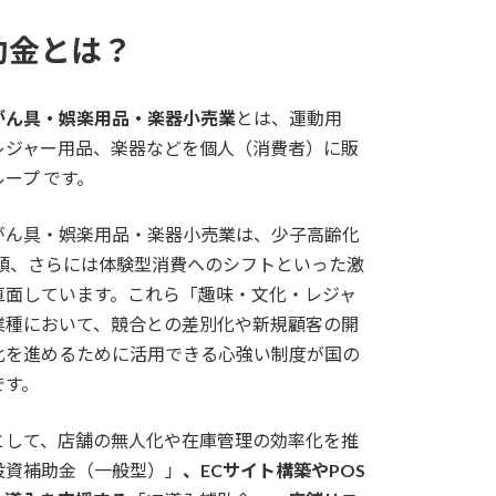
助金とは？
がん具・娯楽用品・楽器小売業
とは、運動用
レジャー用品、楽器などを個人（消費者）に販
ープ です。
がん具・娯楽用品・楽器小売業は、少子高齢化
台頭、さらには体験型消費へのシフトといった激
直面しています。これら「趣味・文化・レジャ
業種において、競合との差別化や新規顧客の開
化を進めるために活用できる心強い制度が国の
です。
として、店舗の無人化や在庫管理の効率化を推
投資補助金（一般型）」
、ECサイト構築やPOS