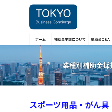
コ
ナ
ン
ビ
テ
ゲ
ン
ー
ツ
シ
へ
ョ
ス
ン
ホーム
補助金申請について
補助金Q&A
キ
に
ッ
移
プ
動
業種別補助金採
スポーツ用品・がん具