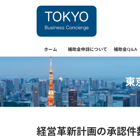
コ
ナ
ン
ビ
テ
ゲ
ン
ー
ツ
シ
へ
ョ
ス
ン
ホーム
補助金申請について
補助金Q&A
キ
に
ッ
移
プ
動
東
経営革新計画の承認件