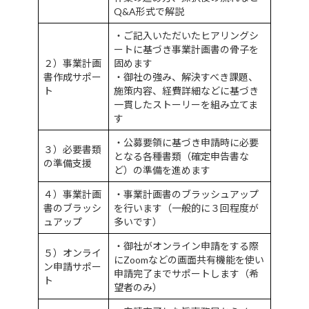
Q&A形式で解説
・ご記入いただいたヒアリングシ
ートに基づき事業計画書の骨子を
２）事業計画
固めます
書作成サポー
・御社の強み、解決すべき課題、
ト
施策内容、経費詳細などに基づき
一貫したストーリーを組み立てま
す
・公募要領に基づき申請時に必要
３）必要書類
となる各種書類（確定申告書な
の準備支援
ど）の準備を進めます
４）事業計画
・事業計画書のブラッシュアップ
書のブラッシ
を行います（一般的に３回程度が
ュアップ
多いです）
・御社がオンライン申請をする際
５）オンライ
にZoomなどの画面共有機能を使い
ン申請サポー
申請完了までサポートします（希
ト
望者のみ）