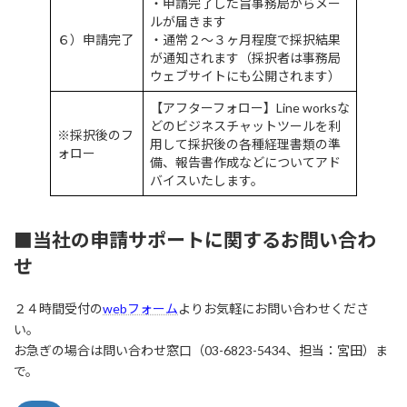
・申請完了した旨事務局からメー
ルが届きます
６）申請完了
・通常２〜３ヶ月程度で採択結果
が通知されます（採択者は事務局
ウェブサイトにも公開されます）
【アフターフォロー】Line worksな
どのビジネスチャットツールを利
※採択後のフ
用して採択後の各種経理書類の準
ォロー
備、報告書作成などについてアド
バイスいたします。
■当社の申請サポートに関するお問い合わ
せ
２４時間受付の
webフォーム
よりお気軽にお問い合わせくださ
い。
お急ぎの場合は問い合わせ窓口（03-6823-5434、担当：宮田）ま
で。