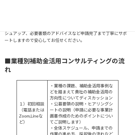
社にご準備いただくのはヒアリングシートの記入のみです。ヒア
リングシートに基づき、初回ヒアリングを行い、御社の経営課
題、取り組みテーマの方向性などをディスカッションしながら事
業計画の骨子を一緒に組み立てていきます。事業計画書のブラッ
シュアップ、必要書類のアドバイスなど申請完了まで丁寧にサポ
ートしますので安心してお任せください。
■業種別補助金活用コンサルティングの流
れ
・業種の課題、補助金活用事例な
どを踏まえて貴社の補助金活用の
方向性についてディスカッション
１）初回相談
・公募要領の説明・ヒアリングシ
（電話または
ートの説明（申請に必要な事業計
Zoom,Lineな
画書作成のためのポイントについ
ど）
てご説明します）
・全体スケジュール、申請までの
作業の進め方、採択後の流れなど