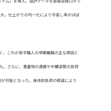
システム」を導入。設計データを直接溶接ロボッ
拡大。仕上がりの均一化により手直し率がほぼ
。
」
く、これが若手職人の早期離職の主な原因と
入。さらに、重量物の運搬や中腰姿勢の負荷
業が可能となった。身体的負荷の軽減により