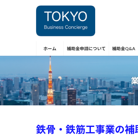
コ
ナ
ン
ビ
テ
ゲ
ン
ー
ツ
シ
へ
ョ
ス
ン
ホーム
補助金申請について
補助金Q&A
キ
に
ッ
移
プ
動
鉄骨・鉄筋工事業の補