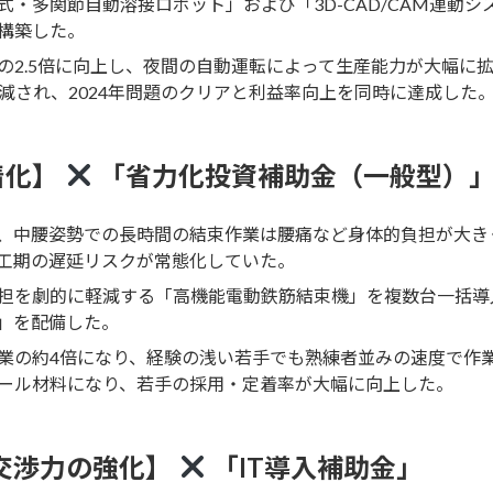
式・多関節自動溶接ロボット」および「3D-CAD/CAM連動
構築した。
の2.5倍に向上し、夜間の自動運転によって生産能力が大幅に
減され、2024年問題のクリアと利益率向上を同時に達成した
着化】
「省力化投資補助金（一般型）
、中腰姿勢での長時間の結束作業は腰痛など身体的負担が大き
工期の遅延リスクが常態化していた。
担を劇的に軽減する「高機能電動鉄筋結束機」を複数台一括導
」を配備した。
業の約4倍になり、経験の浅い若手でも熟練者並みの速度で作
ール材料になり、若手の採用・定着率が大幅に向上した。
交渉力の強化】
「IT導入補助金」