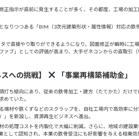
修正指示が直前に発生することが多く、その都度、工場の加工
となりつつある「BIM（3次元建築形状・属性情報）対応の鉄
ータで直接やり取りができるようになり、図面修正が瞬時に工
応ファブ」としての評価が高まり、大手ゼネコンからの直取引（
ネスへの挑戦】
「事業再構築補助金」
頭打ち傾向にあり、従来の鉄骨加工・建方（たてかた）だけで
求めていた。
る端材や鉄くずなどのスクラップを、自社工場内で高効率に分
）」を新設し、資源再生ビジネスへ進出。
材の処理コストを内製化で大幅に削減。さらに、地域の建設業
業として認知され、本業の鉄骨受注にも好影響を与える相乗効