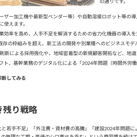
の通りです。
ーザー加工機や最新型ベンダー等）や自動溶接ロボット等の導入
に使えます。
業効率を高め、人手不足を解消するための省力化機器の導入を
既存の枠組みを超え、新工法の開発や別業種へのビジネスモデ
ト刷新による採用強化や、地域密着型の新規顧客開拓など、地
フト、基幹業務のデジタル化による「2024年問題（時間外労
診断してみる
き残り戦略
と若手不足」「外注費・資材費の高騰」「建設2024年問題
らの無理な工期・単価のシワ寄せを呑む」という商習慣を続け