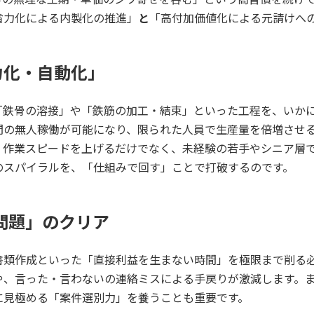
省力化による内製化の推進」
と
「高付加価値化による元請けへ
力化・自動化」
「鉄骨の溶接」や「鉄筋の加工・結束」といった工程を、いか
間の無人稼働が可能になり、限られた人員で生産量を倍増させ
、作業スピードを上げるだけでなく、未経験の若手やシニア層
のスパイラルを、「仕組みで回す」ことで打破するのです。
年問題」のクリア
書類作成といった「直接利益を生まない時間」を極限まで削る
や、言った・言わないの連絡ミスによる手戻りが激減します。
に見極める「案件選別力」を養うことも重要です。