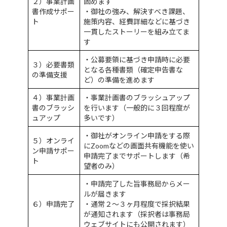
２）事業計画
固めます
書作成サポー
・御社の強み、解決すべき課題、
ト
施策内容、経費詳細などに基づき
一貫したストーリーを組み立てま
す
・公募要領に基づき申請時に必要
３）必要書類
となる各種書類（確定申告書な
の準備支援
ど）の準備を進めます
４）事業計画
・事業計画書のブラッシュアップ
書のブラッシ
を行います（一般的に３回程度が
ュアップ
多いです）
・御社がオンライン申請をする際
５）オンライ
にZoomなどの画面共有機能を使い
ン申請サポー
申請完了までサポートします（希
ト
望者のみ）
・申請完了した旨事務局からメー
ルが届きます
６）申請完了
・通常２〜３ヶ月程度で採択結果
が通知されます（採択者は事務局
ウェブサイトにも公開されます）