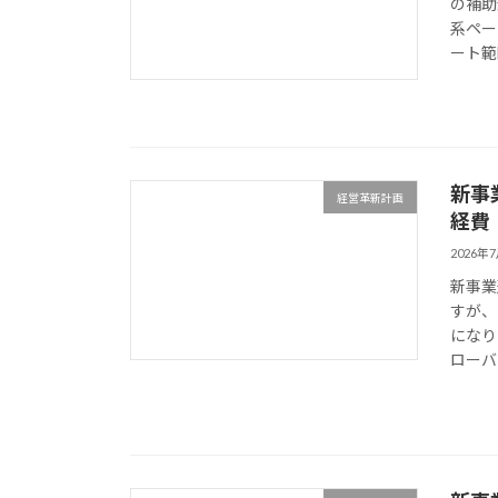
の補助
系ペー
ート範
新事
経営革新計画
経費
2026年
新事業
すが、
になり
ローバ