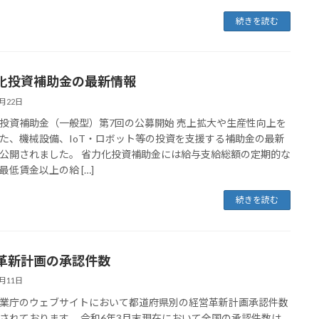
続きを読む
化投資補助金の最新情報
5月22日
投資補助金（一般型）第7回の公募開始 売上拡大や生産性向上を
た、機械設備、IoT・ロボット等の投資を支援する補助金の最新
公開されました。 省力化投資補助金には給与支給総額の定期的な
最低賃金以上の給 […]
続きを読む
革新計画の承認件数
2月11日
業庁のウェブサイトにおいて都道府県別の経営革新計画承認件数
されております。 令和6年3月末現在において全国の承認件数は