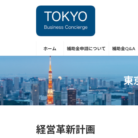
コ
ナ
ン
ビ
テ
ゲ
ン
ー
ツ
シ
へ
ョ
ス
ン
ホーム
補助金申請について
補助金Q&A
キ
に
ッ
移
プ
動
東
経営革新計画