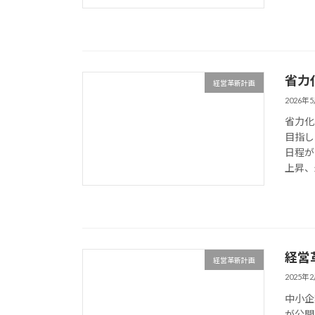
省力
経営革新計画
2026年
省力化
目指し
日程が
上昇、
経営
経営革新計画
2025年
中小企
が公開