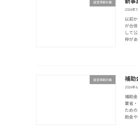
新事
経営革新計画
2026年
以前か
が合体
して公
枠があ
補助
経営革新計画
2026年
補助金
業省・
ための
助金や