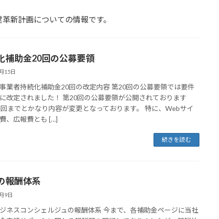
営革新計画についての情報です。
化補助金20回の公募要領
7月15日
事業者持続化補助金20回の改定内容 第20回の公募要領では要件
に改定されました！ 第20回の公募要領が公開されております
9回までとかなり内容が変更となっております。 特に、Webサイ
費、広報費とも […]
続きを読む
の報酬体系
7月9日
ジネスコンシェルジュの報酬体系 今まで、各補助金ページに当社