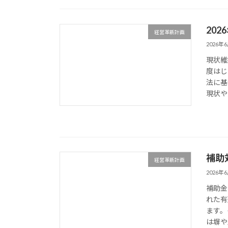
20
経営革新計画
2026年
現状維
度はじ
法に基
現状や
補助
経営革新計画
2026年
補助金
れた有
ます。
は塀や