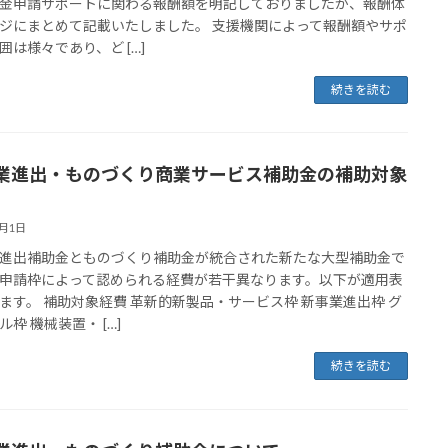
金申請サポートに関わる報酬額を明記しておりましたが、報酬体
ジにまとめて記載いたしました。 支援機関によって報酬額やサポ
囲は様々であり、ど […]
続きを読む
業進出・ものづくり商業サービス補助金の補助対象
7月1日
進出補助金とものづくり補助金が統合された新たな大型補助金で
申請枠によって認められる経費が若干異なります。以下が適用表
ます。 補助対象経費 革新的新製品・サービス枠 新事業進出枠 グ
ル枠 機械装置・ […]
続きを読む